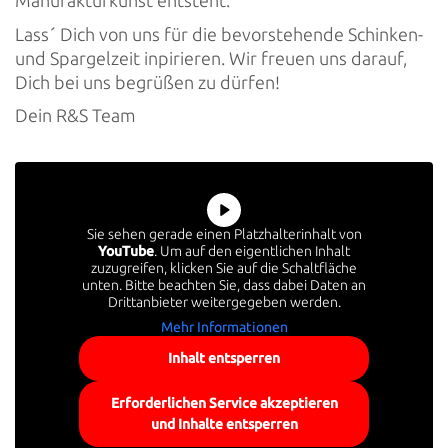
Manufakturkunst entsteht.
Lass´ Dich von uns für die bevorstehende Schinken-
und Spargelzeit inpirieren. Wir freuen uns darauf,
Dich bei uns begrüßen zu dürfen!
Dein R&S Team
Sie sehen gerade einen Platzhalterinhalt von
YouTube
. Um auf den eigentlichen Inhalt
zuzugreifen, klicken Sie auf die Schaltfläche
unten. Bitte beachten Sie, dass dabei Daten an
Drittanbieter weitergegeben werden.
Mehr Informationen
Inhalt entsperren
Erforderlichen Service akzeptieren
und Inhalte entsperren