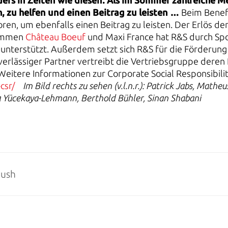
ers in Zeiten wie die
sen. Als im Sommer zahlreiche M
, zu helfen und einen Beitrag zu leisten …
Beim Benefi
en, um ebenfalls einen Beitrag zu leisten. Der Erlös d
rammen
Château Boeuf
und Maxi France hat R&S durch Sp
nterstützt. Außerdem setzt sich R&S für die Förderung k
erlässiger Partner vertreibt die Vertriebsgruppe deren
eitere Informationen zur Corporate Social Responsibilit
csr/
Im Bild rechts zu sehen (v.l.n.r.): Patrick Jabs, Matheu
a Yücekaya-Lehmann, Berthold Bühler, Sinan Shabani
push